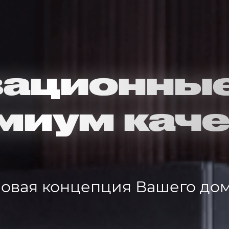
ационные
миум каче
овая концепция Вашего до