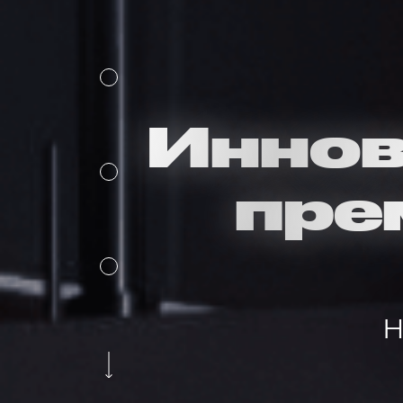
Иннов
пре
Н