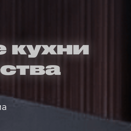
 кухни
ства
ма